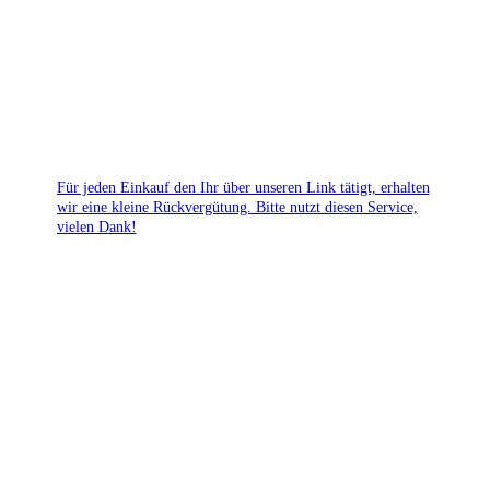
Für jeden Einkauf den Ihr über unseren Link tätigt, erhalten
wir eine kleine Rückvergütung. Bitte nutzt diesen Service,
vielen Dank!