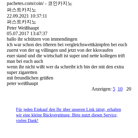
pachetes.com/coin/ - 코인카지노
퍼스트카지노
22.09.2021
10:37:11
퍼스트카지노
Peter Weißhaupt
05.07.2017
13:47:37
hallo ihr schützen von immendingen
ich war schon des öfteren bei vergleichswettkämpfen bei euch
zuerst von der sg villingen und jetzt von der kksvaufen
euer stand und die wirtschaft ist super und nette kollegen trift
man bei euch auch
wenn ihr nicht wißt wer da schreibt ich bin der mit den extra
super zigaretten
mit freundlichen grüßen
peter weißhaupt
Anzeigen:
5
10
20
Für jeden Einkauf den Ihr über unseren Link tätigt, erhalten
wir eine kleine Rückvergütung. Bitte nutzt diesen Service,
vielen Dank!