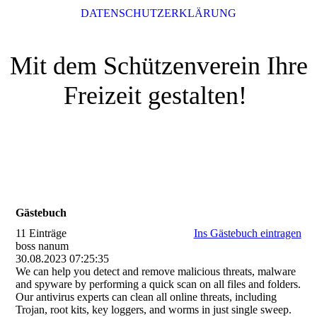
DATENSCHUTZERKLÄRUNG
Mit dem Schützenverein Ihre
Freizeit gestalten!
Gästebuch
11 Einträge
Ins Gästebuch eintragen
boss nanum
30.08.2023
07:25:35
We can help you detect and remove malicious threats, malware
and spyware by performing a quick scan on all files and folders.
Our antivirus experts can clean all online threats, including
Trojan, root kits, key loggers, and worms in just single sweep.