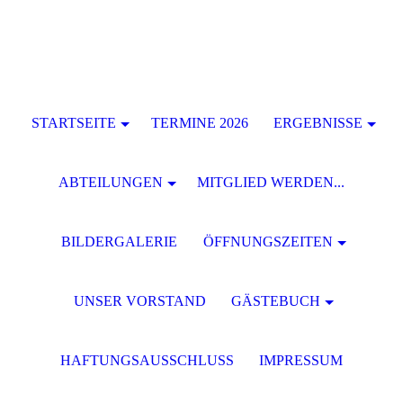
STARTSEITE
TERMINE 2026
ERGEBNISSE
ABTEILUNGEN
MITGLIED WERDEN...
BILDERGALERIE
ÖFFNUNGSZEITEN
UNSER VORSTAND
GÄSTEBUCH
HAFTUNGSAUSSCHLUSS
IMPRESSUM